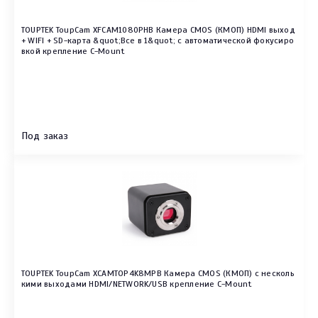
TOUPTEK ToupCam XFCAM1080PHB Камера CMOS (КМОП) HDMI выход
+ WIFI + SD-карта &quot;Все в 1&quot; с автоматической фокусиро
вкой крепление C-Mount
Под заказ
TOUPTEK ToupCam XCAMTOP4K8MPB Камера CMOS (КМОП) с несколь
кими выходами HDMI/NETWORK/USB крепление C-Mount