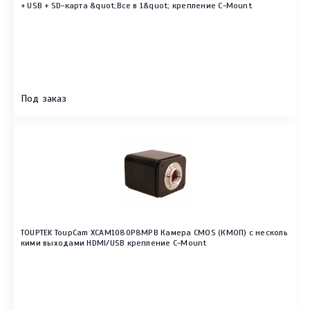
+ USB + SD-карта &quot;Все в 1&quot; крепление C-Mount
Под заказ
TOUPTEK ToupCam XCAM1080P8MPB Камера CMOS (КМОП) с несколь
кими выходами HDMI/USB крепление C-Mount