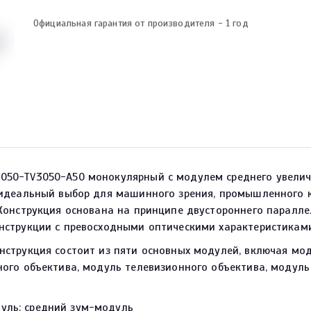
Официальная гарантия от производителя - 1 год
50-TV3050-A50 монокулярный с модулем среднего увеличе
 идеальный выбор для машинного зрения, промышленного к
Конструкция основана на принципе двустороннего паралл
нструкции с превосходными оптическими характеристиками
нструкция состоит из пяти основных модулей, включая мо
ного объектива, модуль телевизионного объектива, модул
уль: средний зум-модуль