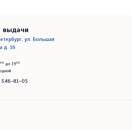
т выдачи
етербург, ул. Большая
а д. 16
00
00
до 19
ходной
) 346-81-05