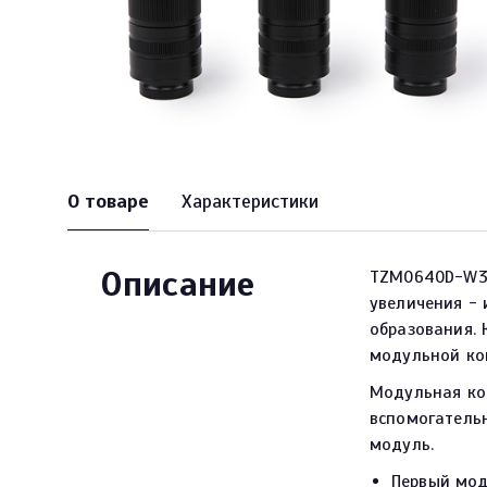
О товаре
Характеристики
Описание
TZM0640D-W30
увеличения -
образования. 
модульной ко
Модульная ко
вспомогатель
модуль.
Первый мод