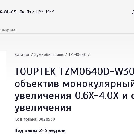
00
00
46-81-05
Пн-Пт с 11
-19
Д
Каталог
Зум-объективы
TZM0640
TOUPTEK TZM0640D-W30
объектив монокулярный
увеличения 0.6X-4.0X и
увеличения
Код товара: 8828530
Под заказ 2-3 недели