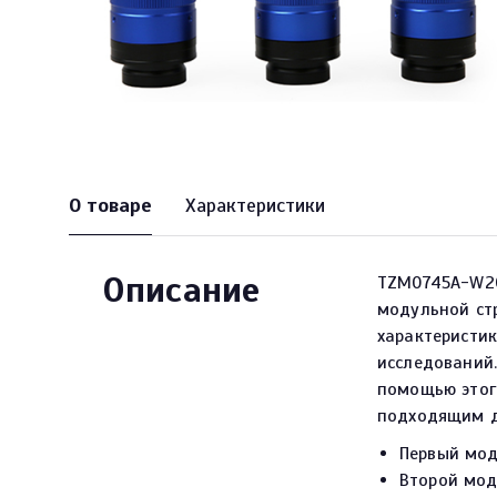
О товаре
Характеристики
Описание
TZM0745A-W20
модульной ст
характеристи
исследований.
помощью этог
подходящим д
Первый мод
Второй мод