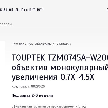
00
00
46-81-05
Пн-Пт с 11
-19
Д
Каталог
Зум-объективы
TZM0745
TOUPTEK TZM0745A-W20
объектив монокулярный
увеличения 0.7X-4.5X
Код товара: 8828626
Под заказ 2-3 недели
Официальная гарантия от производителя - 1 год