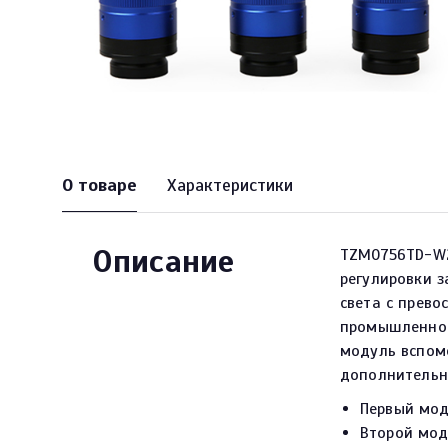
О товаре
Характеристики
Описание
TZM0756TD-W2
регулировки з
света с прево
промышленног
модуль вспом
дополнительн
Первый мод
Второй мод