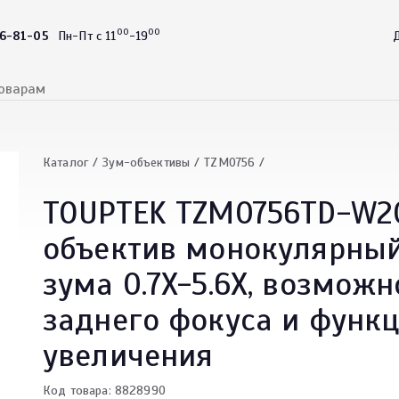
00
00
46-81-05
Пн-Пт с 11
-19
Д
Каталог
Зум-объективы
TZM0756
TOUPTEK TZM0756TD-W2
объектив монокулярный
зума 0.7X-5.6X, возмож
заднего фокуса и функ
увеличения
Код товара: 8828990