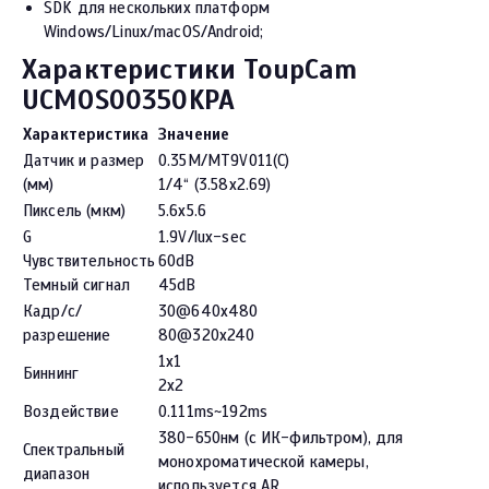
SDK для нескольких платформ
Windows/Linux/macOS/Android;
Характеристики ToupCam
UCMOS00350KPA
Характеристика
Значение
Датчик и размер
0.35M/MT9V011(C)
(мм)
1/4“ (3.58x2.69)
Пиксель (мкм)
5.6x5.6
G
1.9V/lux-sec
Чувствительность
60dB
Темный сигнал
45dB
Кадр/с/
30@640x480
разрешение
80@320x240
1x1
Биннинг
2x2
Воздействие
0.111ms~192ms
380-650нм (с ИК-фильтром), для
Спектральный
монохроматической камеры,
диапазон
используется AR